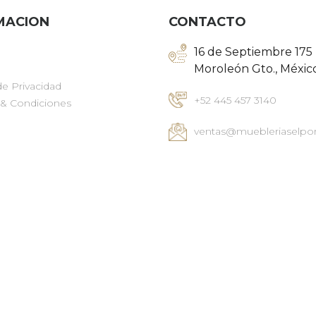
MACION
CONTACTO
16 de Septiembre 175
Moroleón Gto., Méxic
de Privacidad
+52 445 457 3140
 & Condiciones
ventas@muebleriaselpo