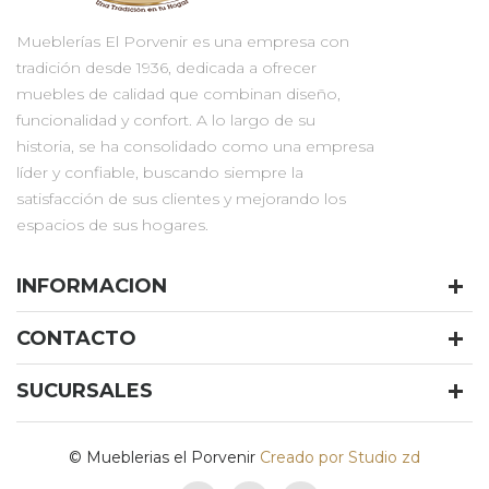
Mueblerías El Porvenir es una empresa con
tradición desde 1936, dedicada a ofrecer
muebles de calidad que combinan diseño,
funcionalidad y confort. A lo largo de su
historia, se ha consolidado como una empresa
líder y confiable, buscando siempre la
satisfacción de sus clientes y mejorando los
espacios de sus hogares.
INFORMACION
CONTACTO
SUCURSALES
© Mueblerias el Porvenir
Creado por Studio zd